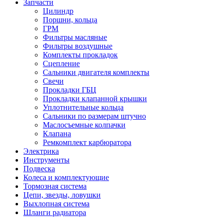
Запчасти
Цилиндр
Поршни, кольца
ГРМ
Фильтры масляные
Фильтры воздушные
Комплекты прокладок
Сцепление
Сальники двигателя комплекты
Свечи
Прокладки ГБЦ
Прокладки клапанной крышки
Уплотнительные кольца
Сальники по размерам штучно
Маслосъемные колпачки
Клапана
Ремкомплект карбюратора
Электрика
Инструменты
Подвеска
Колеса и комплектующие
Тормозная система
Цепи, звезды, ловушки
Выхлопная система
Шланги радиатора