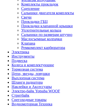
Комплекты прокладок
Сцепление
Сальники двигателя комплекты
Свечи
Прокладки ГБЦ
Прокладки клапанной крышки
Уплотнительные кольца
Сальники по размерам штучно
Маслосъемные колпачки
Клапана
Ремкомплект карбюратора
Электрика
Инструменты
Подвеска
Колеса и комплектующие
Тормозная система
Цепи, звезды, ловушки
Выхлопная система
Шланги радиатора
Наклейки и Аксессуары
Электро-байк Yotsuba WOOF
Стритбайк
Снегоходные товары
Водномоторная Техника