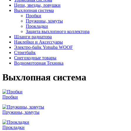
Цепи, звезды, ловушки
Выхлопная система
Пробки
Пружины, хомуты
Прокладки
Защита выхлопного коллектора
Шланги радиатора
Наклейки и Аксессуары
Электро-байк Yotsuba WOOF
Стритбайк
Снегоходные товары
Водномоторная Техника
Выхлопная система
Пробки
Пружины, хомуты
Прокладки