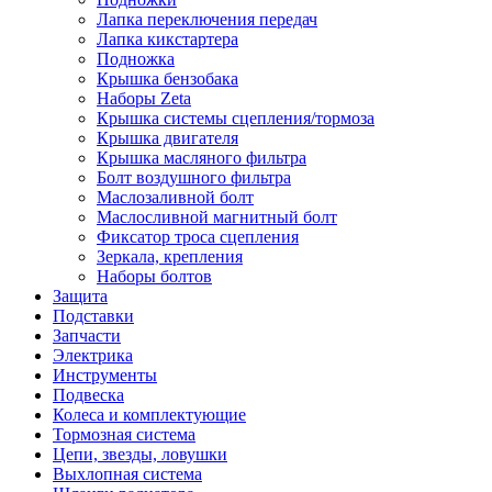
Лапка переключения передач
Лапка кикстартера
Подножка
Крышка бензобака
Наборы Zeta
Крышка системы сцепления/тормоза
Крышка двигателя
Крышка масляного фильтра
Болт воздушного фильтра
Маслозаливной болт
Маслосливной магнитный болт
Фиксатор троса сцепления
Зеркала, крепления
Наборы болтов
Защита
Подставки
Запчасти
Электрика
Инструменты
Подвеска
Колеса и комплектующие
Тормозная система
Цепи, звезды, ловушки
Выхлопная система