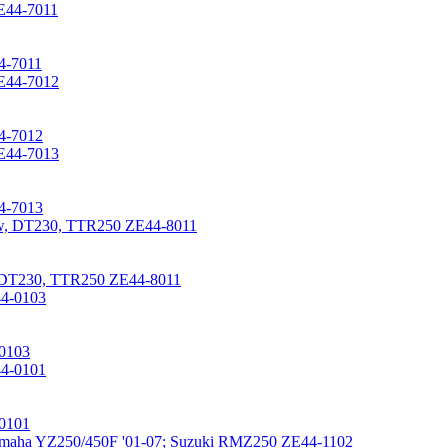
4-7011
4-7012
4-7013
DT230, TTR250 ZE44-8011
0103
0101