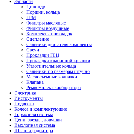
Запчасти
Цилиндр
Поршни, кольца
ГРМ
Фильтры масляные
Фильтры воздушные
Комплекты прокладок
Сцепление
Сальники двигателя комплекты
Свечи
Прокладки ГБЦ
Прокладки клапанной крышки
Уплотнительные кольца
Сальники по размерам штучно
Маслосъемные колпачки
Клапана
Ремкомплект карбюратора
Электрика
Инструменты
Подвеска
Колеса и комплектующие
Тормозная система
Цепи, звезды, ловушки
Выхлопная система
Шланги радиатора