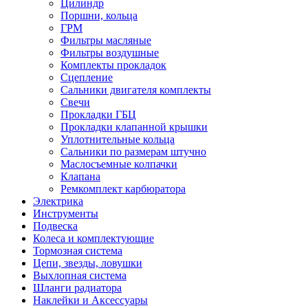
Цилиндр
Поршни, кольца
ГРМ
Фильтры масляные
Фильтры воздушные
Комплекты прокладок
Сцепление
Сальники двигателя комплекты
Свечи
Прокладки ГБЦ
Прокладки клапанной крышки
Уплотнительные кольца
Сальники по размерам штучно
Маслосъемные колпачки
Клапана
Ремкомплект карбюратора
Электрика
Инструменты
Подвеска
Колеса и комплектующие
Тормозная система
Цепи, звезды, ловушки
Выхлопная система
Шланги радиатора
Наклейки и Аксессуары