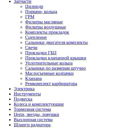
Запчасти
Цилиндр
Поршни, кольца
ГРМ
Фильтры масляные
Фильтры воздушные
Комплекты прокладок
Сцепление
Сальники двигателя комплекты
Свечи
Прокладки ГБЦ
Прокладки клапанной крышки
Уплотнительные кольца
Сальники по размерам штучно
Маслосъемные колпачки
Клапана
Ремкомплект карбюратора
Электрика
Инструменты
Подвеска
Колеса и комплектующие
Тормозная система
Цепи, звезды, ловушки
Выхлопная система
Шланги радиатора