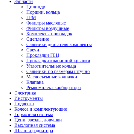
Запчасти
Цилиндр
Поршни, кольца
ГРМ
Фильтры масляные
Фильтры воздушные
Комплекты прокладок
Сцепление
Сальники двигателя комплекты
Свечи
Прокладки ГБЦ
Прокладки клапанной крышки
Уплотнительные кольца
Сальники по размерам штучно
Маслосъемные колпачки
Клапана
Ремкомплект карбюратора
Электрика
Инструменты
Подвеска
Колеса и комплектующие
Тормозная система
Цепи, звезды, ловушки
Выхлопная система
Шланги радиатора