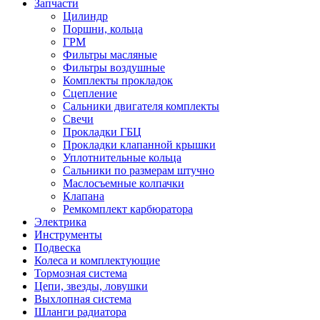
Запчасти
Цилиндр
Поршни, кольца
ГРМ
Фильтры масляные
Фильтры воздушные
Комплекты прокладок
Сцепление
Сальники двигателя комплекты
Свечи
Прокладки ГБЦ
Прокладки клапанной крышки
Уплотнительные кольца
Сальники по размерам штучно
Маслосъемные колпачки
Клапана
Ремкомплект карбюратора
Электрика
Инструменты
Подвеска
Колеса и комплектующие
Тормозная система
Цепи, звезды, ловушки
Выхлопная система
Шланги радиатора