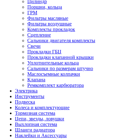
Цилиндр
Поршни, кольца
ГРМ
Фильтры масляные
Фильтры воздушные
Комплекты прокладок
Сцепление
Сальники двигателя комплекты
Свечи
Прокладки ГБЦ
Прокладки клапанной крышки
Уплотнительные кольца
Сальники по размерам штучно
Маслосъемные колпачки
Клапана
Ремкомплект карбюратора
Электрика
Инструменты
Подвеска
Колеса и комплектующие
Тормозная система
Цепи, звезды, ловушки
Выхлопная система
Шланги радиатора
Наклейки и Аксессуары