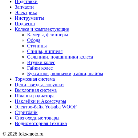
Подставки
Запчасти
Электрика
Инструменты
Подвеска
Колеса и комплектующие
Камеры, флипперы
Обода
Ступицы
Спицы, ниппеля
Сальники, подшипники колеса
Втулки колес
Гайки колес
Буксаторы, колпачки, гайки, шайбы
Тормозная система
Цепи, звезды, ловушки
Выхлопная система
Шланги радиатора
Наклейки и Аксессуары
Электро-байк Yotsuba WOOF
Стритбайк
Снегоходные товары
Водномоторная Техника
© 2026 foks-moto.ru