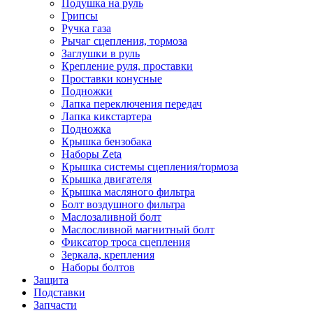
Подушка на руль
Грипсы
Ручка газа
Рычаг сцепления, тормоза
Заглушки в руль
Крепление руля, проставки
Проставки конусные
Подножки
Лапка переключения передач
Лапка кикстартера
Подножка
Крышка бензобака
Наборы Zeta
Крышка системы сцепления/тормоза
Крышка двигателя
Крышка масляного фильтра
Болт воздушного фильтра
Маслозаливной болт
Маслосливной магнитный болт
Фиксатор троса сцепления
Зеркала, крепления
Наборы болтов
Защита
Подставки
Запчасти