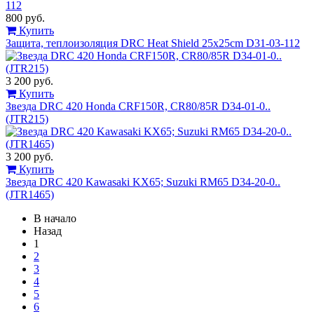
800 руб.
Купить
Защита, теплоизоляция DRC Heat Shield 25x25cm D31-03-112
3 200 руб.
Купить
Звезда DRC 420 Honda CRF150R, CR80/85R D34-01-0..
(JTR215)
3 200 руб.
Купить
Звезда DRC 420 Kawasaki KX65; Suzuki RM65 D34-20-0..
(JTR1465)
В начало
Назад
1
2
3
4
5
6