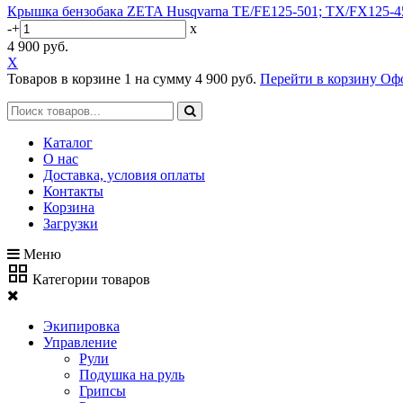
Крышка бензобака ZETA Husqvarna TE/FE125-501; TX/FX125-4
-
+
x
4 900 руб.
X
Товаров в корзине
1
на сумму
4 900 руб.
Перейти в корзину
Офо
Каталог
О нас
Доставка, условия оплаты
Контакты
Корзина
Загрузки
Меню
Категории товаров
Экипировка
Управление
Рули
Подушка на руль
Грипсы