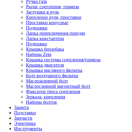
Ручка газа
Рычаг сцепления, тормоза
Заглушки в руль
Крепление руля, проставки
Проставки конусные
Подножки
Лапка переключения передач
Лапка кикстартера
Подножка
Крышка бензобака
Наборы Zeta
Крышка системы сцепления/тормоза
Крышка двигателя
Крышка масляного фильтра
Болт воздушного фильтра
Маслозаливной болт
Маслосливной магнитный болт
Фиксатор троса сцепления
Зеркала, крепления
Наборы болтов
Защита
Подставки
Запчасти
Электрика
Инструменты