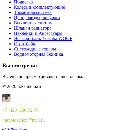
Подвеска
Колеса и комплектующие
Тормозная система
Цепи, звезды, ловушки
Выхлопная система
Шланги радиатора
Наклейки и Аксессуары
Электро-байк Yotsuba WOOF
Стритбайк
Снегоходные товары
Водномоторная Техника
Вы смотрели:
Вы еще не просматривали наши товары...
© 2026 foks-moto.ru
+7 (423) 236-72-70
motofokshop@mail.ru
WhatsApp