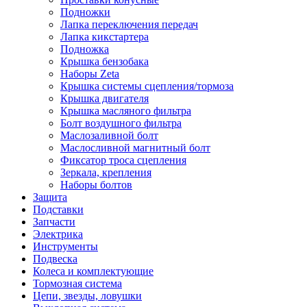
Подножки
Лапка переключения передач
Лапка кикстартера
Подножка
Крышка бензобака
Наборы Zeta
Крышка системы сцепления/тормоза
Крышка двигателя
Крышка масляного фильтра
Болт воздушного фильтра
Маслозаливной болт
Маслосливной магнитный болт
Фиксатор троса сцепления
Зеркала, крепления
Наборы болтов
Защита
Подставки
Запчасти
Электрика
Инструменты
Подвеска
Колеса и комплектующие
Тормозная система
Цепи, звезды, ловушки