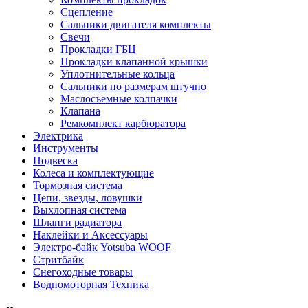
Сцепление
Сальники двигателя комплекты
Свечи
Прокладки ГБЦ
Прокладки клапанной крышки
Уплотнительные кольца
Сальники по размерам штучно
Маслосъемные колпачки
Клапана
Ремкомплект карбюратора
Электрика
Инструменты
Подвеска
Колеса и комплектующие
Тормозная система
Цепи, звезды, ловушки
Выхлопная система
Шланги радиатора
Наклейки и Аксессуары
Электро-байк Yotsuba WOOF
Стритбайк
Снегоходные товары
Водномоторная Техника