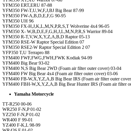
YFM350 ERT,ERU 87-88
YFM350 FW-T,U,W,F,J,BJ Big Bear 87-99
YFM350 FW-A,B,D,E,F,G 90-95
YFM350 UH 96
YFM350 FX-H,J,K,L,M,N,P,R,S,T Wolverine 4x4 96-05
YFM350 X- W,B,D,E,F,G,H,J,L,M,N,P,R,S Warrior 89-04
YFM350 R-T,V,W,X,Y,Z,A,B,D Raptor 05-13
YFM350 RSE-W Raptor Special Edition 07
YFM350 RSE2-W Raptor Special Edition 2 07
YFP350 T,U Terrapro 88
YFM400 FWF,FWG,FWH,FWK Kodiak 94-99
YFM400 Big Bear 93-02
YFM400 N,S Big Bear 2WD (Foam air filter outer cover) 03-04
YFM400 FW Big Bear 4x4 (Foam air filter outer cover) 03-06
YFM400 FB-W,X,Y,Z,A,B Big Bear IRS (Foam air filter outer cove
YFM400 FBH-W,X,Y,Z,A,B Big Bear Hunter IRS (Foam air filter ou
Yamaha Motorcycle
TT-R250 00-06
WR250 F-N,P 01-02
YZ250 F-N,P 01-02
WR400 F 99-01
YZ400 F-K,L 98-99
WR426 F 01-02