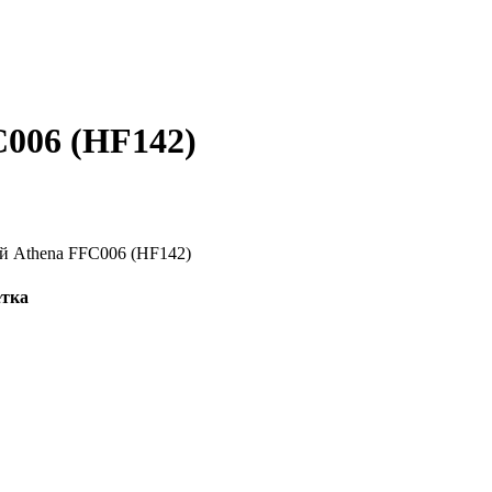
006 (HF142)
етка