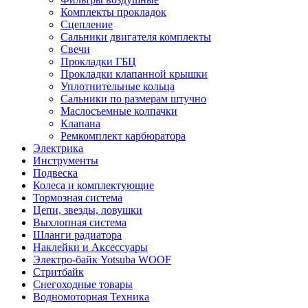
Комплекты прокладок
Сцепление
Сальники двигателя комплекты
Свечи
Прокладки ГБЦ
Прокладки клапанной крышки
Уплотнительные кольца
Сальники по размерам штучно
Маслосъемные колпачки
Клапана
Ремкомплект карбюратора
Электрика
Инструменты
Подвеска
Колеса и комплектующие
Тормозная система
Цепи, звезды, ловушки
Выхлопная система
Шланги радиатора
Наклейки и Аксессуары
Электро-байк Yotsuba WOOF
Стритбайк
Снегоходные товары
Водномоторная Техника