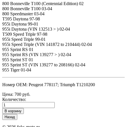
800 Bonneville T100 (Centennial Edition) 02
800 Bonneville T100 03-04
800 Speedmaster 03-04
T595 Daytona 97-98
955i Daytona 99-01
955i Daytona (VIN 132513 > ) 02-04
T509 Speed Triple 97-98
955i Speed Triple 99-01
955i Speed Triple (VIN 141872 to 210444) 02-04
955 Sprint RS 01
955 Sprint RS (VIN 139277 > ) 02-04
955 Sprint ST 01
955 Sprint ST (VIN 139277 to 208166) 02-04
955 Tiger 01-04
Номер OEM: Peugeot 778117; Triumph T1210200
Цена:
700 руб.
Количество:
© 2026 foks-moto.ru