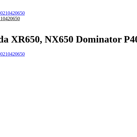
210420650
a XR650, NX650 Dominator P4