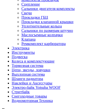
Сцепление
Сальники двигателя комплекты
Свечи
Прокладки ГБЦ
Прокладки клапанной крышки
Уплотнительные кольца
Сальники по размерам штучно
Маслосъемные колпачки
Клапана
Ремкомплект карбюратора
Электрика
Инструменты
Подвеска
Колеса и комплектующие
Тормозная система
Цепи, звезды, ловушки
Выхлопная система
Шланги радиатора
Наклейки и Аксессуары
Электро-байк Yotsuba WOOF
Стритбайк
Снегоходные товары
Водномоторная Техника