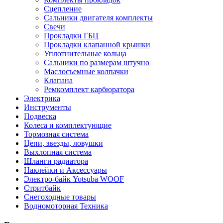
Сцепление
Сальники двигателя комплекты
Свечи
Прокладки ГБЦ
Прокладки клапанной крышки
Уплотнительные кольца
Сальники по размерам штучно
Маслосъемные колпачки
Клапана
Ремкомплект карбюратора
Электрика
Инструменты
Подвеска
Колеса и комплектующие
Тормозная система
Цепи, звезды, ловушки
Выхлопная система
Шланги радиатора
Наклейки и Аксессуары
Электро-байк Yotsuba WOOF
Стритбайк
Снегоходные товары
Водномоторная Техника