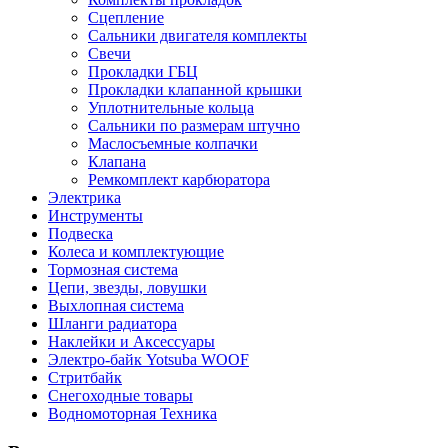
Сцепление
Сальники двигателя комплекты
Свечи
Прокладки ГБЦ
Прокладки клапанной крышки
Уплотнительные кольца
Сальники по размерам штучно
Маслосъемные колпачки
Клапана
Ремкомплект карбюратора
Электрика
Инструменты
Подвеска
Колеса и комплектующие
Тормозная система
Цепи, звезды, ловушки
Выхлопная система
Шланги радиатора
Наклейки и Аксессуары
Электро-байк Yotsuba WOOF
Стритбайк
Снегоходные товары
Водномоторная Техника