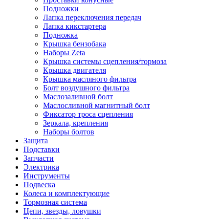
Подножки
Лапка переключения передач
Лапка кикстартера
Подножка
Крышка бензобака
Наборы Zeta
Крышка системы сцепления/тормоза
Крышка двигателя
Крышка масляного фильтра
Болт воздушного фильтра
Маслозаливной болт
Маслосливной магнитный болт
Фиксатор троса сцепления
Зеркала, крепления
Наборы болтов
Защита
Подставки
Запчасти
Электрика
Инструменты
Подвеска
Колеса и комплектующие
Тормозная система
Цепи, звезды, ловушки