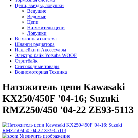
Цепи, звезды, ловушки
Ведущие
Ведомые
Цепи
Натяжители цепи
Ловушки
Выхлопная система
Шланги радиатора
Наклейки и Аксессуары
Электро-байк Yotsuba WOOF
Стритбайк
Снегоходные товары
Водномоторная Техника
Натяжитель цепи Kawasaki
KX250/450F '04-16; Suzuki
RMZ250/450 '04-22 ZE93-5113
Увеличить изображение