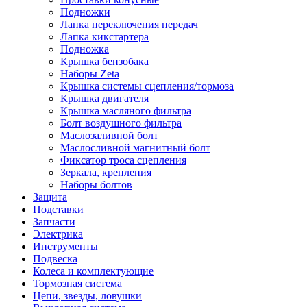
Подножки
Лапка переключения передач
Лапка кикстартера
Подножка
Крышка бензобака
Наборы Zeta
Крышка системы сцепления/тормоза
Крышка двигателя
Крышка масляного фильтра
Болт воздушного фильтра
Маслозаливной болт
Маслосливной магнитный болт
Фиксатор троса сцепления
Зеркала, крепления
Наборы болтов
Защита
Подставки
Запчасти
Электрика
Инструменты
Подвеска
Колеса и комплектующие
Тормозная система
Цепи, звезды, ловушки