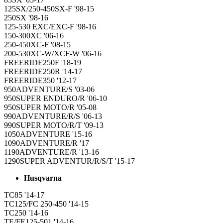
125SX/250-450SX-F '98-15
250SX '98-16
125-530 EXC/EXC-F '98-16
150-300XC '06-16
250-450XC-F '08-15
200-530XC-W/XCF-W '06-16
FREERIDE250F '18-19
FREERIDE250R '14-17
FREERIDE350 '12-17
950ADVENTURE/S '03-06
950SUPER ENDURO/R '06-10
950SUPER MOTO/R '05-08
990ADVENTURE/R/S '06-13
990SUPER MOTO/R/T '09-13
1050ADVENTURE '15-16
1090ADVENTURE/R '17
1190ADVENTURE/R '13-16
1290SUPER ADVENTUR/R/S/T '15-17
Husqvarna
TC85 '14-17
TC125/FC 250-450 '14-15
TC250 '14-16
TE/FE125-501 '14-16