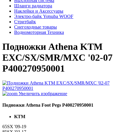
Выхлопная система
Шланги радиатора
Наклейки и Аксессуары
Электро-байк Yotsuba WOOF
Стритбайк
Снегоходные товары
Водномоторная Техника
Подножки Athena KTM
EXC/SX/SMR/MXC '02-07
P400270950001
Увеличить изображение
Подножки Athena Foot Pegs P400270950001
KTM
65SX '09-19
85SX '03-17