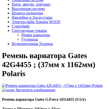
Цепи, звезды, ловушки
Выхлопная система
Шланги радиатора
Наклейки и Аксессуары
Электро-байк Yotsuba WOOF
Стритбайк
Снегоходные товары
Ремни вариатора
Гусеницы
Водномоторная Техника
Ремень вариатора Gates
42G4455 ; (37мм х 1162мм)
Polaris
Увеличить изображение
Ремень вариатора Gates G.Force 42G4455 (USA)
Длина x Ширина: 1162мм x 37мм