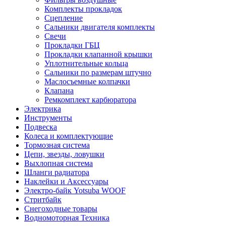
Комплекты прокладок
Сцепление
Сальники двигателя комплекты
Свечи
Прокладки ГБЦ
Прокладки клапанной крышки
Уплотнительные кольца
Сальники по размерам штучно
Маслосъемные колпачки
Клапана
Ремкомплект карбюратора
Электрика
Инструменты
Подвеска
Колеса и комплектующие
Тормозная система
Цепи, звезды, ловушки
Выхлопная система
Шланги радиатора
Наклейки и Аксессуары
Электро-байк Yotsuba WOOF
Стритбайк
Снегоходные товары
Водномоторная Техника