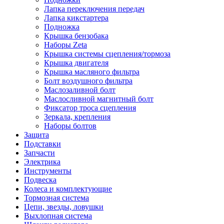
Лапка переключения передач
Лапка кикстартера
Подножка
Крышка бензобака
Наборы Zeta
Крышка системы сцепления/тормоза
Крышка двигателя
Крышка масляного фильтра
Болт воздушного фильтра
Маслозаливной болт
Маслосливной магнитный болт
Фиксатор троса сцепления
Зеркала, крепления
Наборы болтов
Защита
Подставки
Запчасти
Электрика
Инструменты
Подвеска
Колеса и комплектующие
Тормозная система
Цепи, звезды, ловушки
Выхлопная система