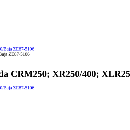
aja ZE87-5106
a CRM250; XR250/400; XLR250