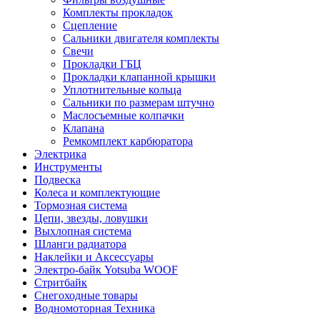
Комплекты прокладок
Сцепление
Сальники двигателя комплекты
Свечи
Прокладки ГБЦ
Прокладки клапанной крышки
Уплотнительные кольца
Сальники по размерам штучно
Маслосъемные колпачки
Клапана
Ремкомплект карбюратора
Электрика
Инструменты
Подвеска
Колеса и комплектующие
Тормозная система
Цепи, звезды, ловушки
Выхлопная система
Шланги радиатора
Наклейки и Аксессуары
Электро-байк Yotsuba WOOF
Стритбайк
Снегоходные товары
Водномоторная Техника