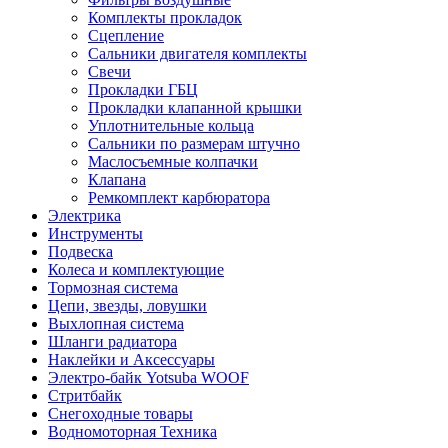
Комплекты прокладок
Сцепление
Сальники двигателя комплекты
Свечи
Прокладки ГБЦ
Прокладки клапанной крышки
Уплотнительные кольца
Сальники по размерам штучно
Маслосъемные колпачки
Клапана
Ремкомплект карбюратора
Электрика
Инструменты
Подвеска
Колеса и комплектующие
Тормозная система
Цепи, звезды, ловушки
Выхлопная система
Шланги радиатора
Наклейки и Аксессуары
Электро-байк Yotsuba WOOF
Стритбайк
Снегоходные товары
Водномоторная Техника